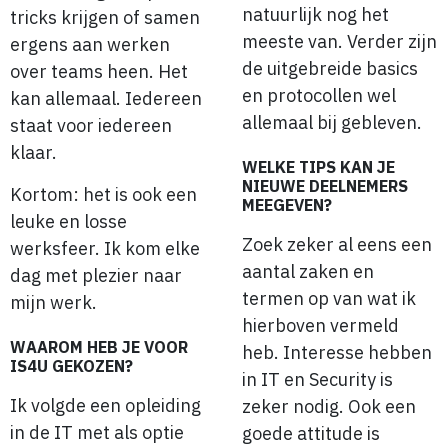
natuurlijk nog het
tricks krijgen of samen
meeste van. Verder zijn
ergens aan werken
de uitgebreide basics
over teams heen. Het
en protocollen wel
kan allemaal. Iedereen
allemaal bij gebleven.
staat voor iedereen
klaar.
WELKE TIPS KAN JE
NIEUWE DEELNEMERS
Kortom: het is ook een
MEEGEVEN?
leuke en losse
Zoek zeker al eens een
werksfeer. Ik kom elke
aantal zaken en
dag met plezier naar
termen op van wat ik
mijn werk.
hierboven vermeld
WAAROM HEB JE VOOR
heb. Interesse hebben
IS4U GEKOZEN?
in IT en Security is
Ik volgde een opleiding
zeker nodig. Ook een
in de IT met als optie
goede attitude is